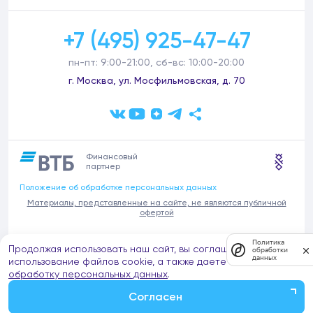
+7 (495) 925-47-47
пн-пт: 9:00-21:00, сб-вс: 10:00-20:00
г. Москва, ул. Мосфильмовская, д. 70
Финансовый
партнер
Положение об обработке персональных данных
Материалы, представленные на сайте, не являются публичной
офертой
В связи с участившимися случаями предложений частных услуг от
Политика
Продолжая использовать наш сайт, вы соглашаетесь на
имени компании Донстрой (проведения ремонтов, продажи
обработки
данных
отделочных материалов и т.п.), обращаем внимание на то, что
использование файлов cookie, а также даете согласие на
компания Донстрой не оказывает таких услуг, не имеет
обработку персональных данных
.
представительств такого профиля и не обращается к частным
лицам с подобными предложениями.
Согласен