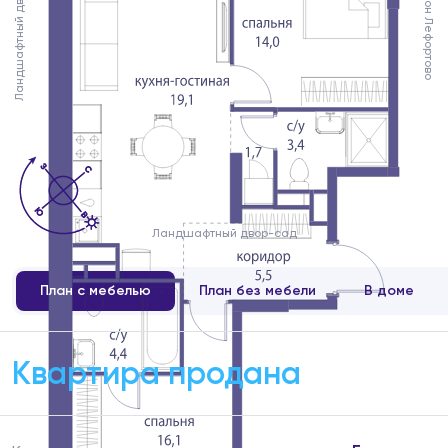
Ландшафтный двор-сад
Район Лефортово
Ландшафтный двор-сад
План с мебелью
План без мебели
В доме
Квартира продана