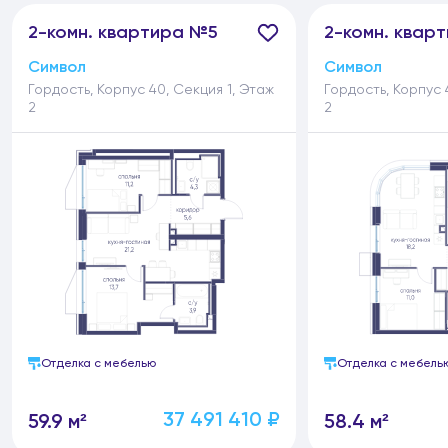
2-
комн.
квартира №5
2-
комн.
кварт
Символ
Символ
Гордость, Корпус 40, Секция 1, Этаж
Гордость, Корпус 
2
2
Отделка с мебелью
Отделка с мебель
37 491 410 ₽
59.9 м²
58.4 м²