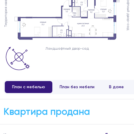
Ландшафтный двор-сад
Территория квартала
Ландшафтный двор-сад
План с мебелью
План без мебели
В доме
Квартира продана