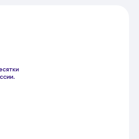
есятки
ссии.