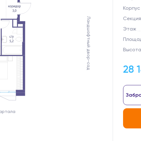
Корпус
Секция
Ландшафтный двор-сад
Этаж
Площад
Высота
28 
Забро
вартала