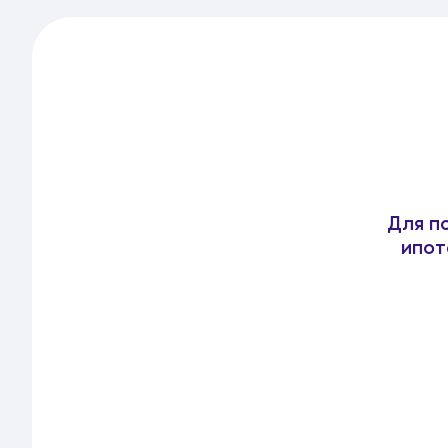
Для п
ипот