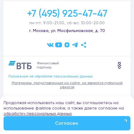
+7 (495) 925-47-47
пн-пт: 9:00-21:00, сб-вс: 10:00-20:00
г. Москва, ул. Мосфильмовская, д. 70
Финансовый
партнер
Положение об обработке персональных данных
Материалы, представленные на сайте, не являются публичной
офертой
В связи с участившимися случаями предложений частных услуг от
Продолжая использовать наш сайт, вы соглашаетесь на
имени компании Донстрой (проведения ремонтов, продажи
отделочных материалов и т.п.), обращаем внимание на то, что
использование файлов cookie, а также даете согласие на
компания Донстрой не оказывает таких услуг, не имеет
обработку персональных данных
.
представительств такого профиля и не обращается к частным
лицам с подобными предложениями.
Согласен