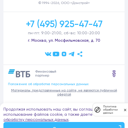
© 1994-2026, ООО «Донстрой»
+7 (495) 925-47-47
пн-пт: 9:00-21:00, сб-вс: 10:00-20:00
г. Москва, ул. Мосфильмовская, д. 70
Финансовый
партнер
Положение об обработке персональных данных
Материалы, представленные на сайте, не являются публичной
офертой
В связи с участившимися случаями предложений частных услуг от
Политика
Продолжая использовать наш сайт, вы соглашаетесь на
имени компании Донстрой (проведения ремонтов, продажи
обработки
данных
отделочных материалов и т.п.), обращаем внимание на то, что
использование файлов cookie, а также даете согласие на
компания Донстрой не оказывает таких услуг, не имеет
обработку персональных данных
.
представительств такого профиля и не обращается к частным
лицам с подобными предложениями.