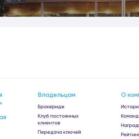
я
Владельцам
О ком
ь
Брокеридж
Истори
Клуб постоянных
Команд
ая
клиентов
Наград
Передача ключей
Рейтин