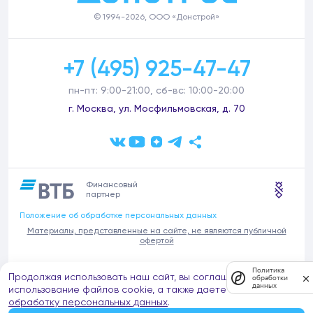
© 1994-2026, ООО «Донстрой»
+7 (495) 925-47-47
пн-пт: 9:00-21:00, сб-вс: 10:00-20:00
г. Москва, ул. Мосфильмовская, д. 70
Финансовый
партнер
Положение об обработке персональных данных
Материалы, представленные на сайте, не являются публичной
офертой
В связи с участившимися случаями предложений частных услуг от
Политика
Продолжая использовать наш сайт, вы соглашаетесь на
имени компании Донстрой (проведения ремонтов, продажи
обработки
данных
отделочных материалов и т.п.), обращаем внимание на то, что
использование файлов cookie, а также даете согласие на
компания Донстрой не оказывает таких услуг, не имеет
обработку персональных данных
.
представительств такого профиля и не обращается к частным