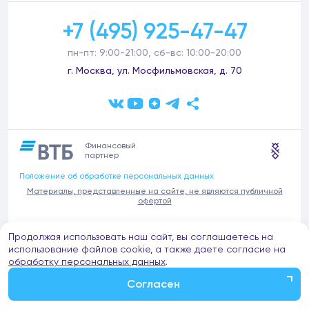
+7 (495) 925-47-47
пн-пт: 9:00-21:00, сб-вс: 10:00-20:00
г. Москва, ул. Мосфильмовская, д. 70
Финансовый
партнер
Положение об обработке персональных данных
Материалы, представленные на сайте, не являются публичной
офертой
В связи с участившимися случаями предложений частных услуг от
Продолжая использовать наш сайт, вы соглашаетесь на
имени компании Донстрой (проведения ремонтов, продажи
отделочных материалов и т.п.), обращаем внимание на то, что
использование файлов cookie, а также даете согласие на
компания Донстрой не оказывает таких услуг, не имеет
обработку персональных данных
.
представительств такого профиля и не обращается к частным
лицам с подобными предложениями.
Согласен