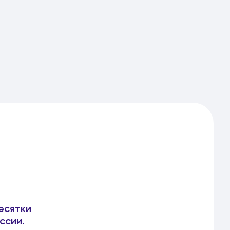
есятки
ссии.