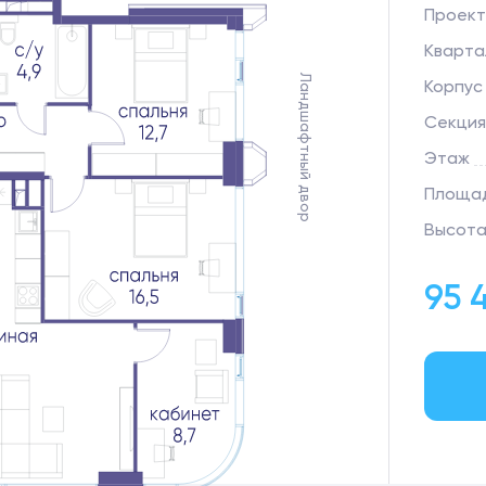
Проект
Кварта
Ландшафтный двор
Корпус
Секция
Этаж
Площад
Высота
95 