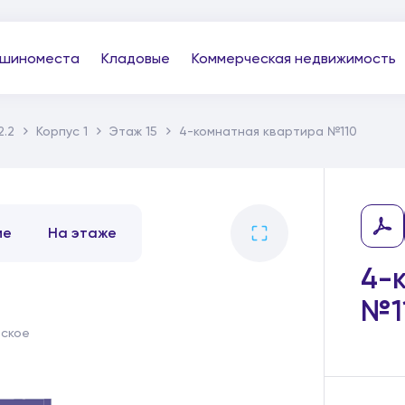
шиноместа
Кладовые
Коммерческая недвижимость
2.2
Корпус 1
Этаж 15
4-комнатная квартира №110
ме
На этаже
4-
№1
тское