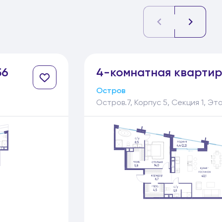
56
4-
комнатная
квартир
Остров
Остров.7, Корпус 5, Секция 1, Эт