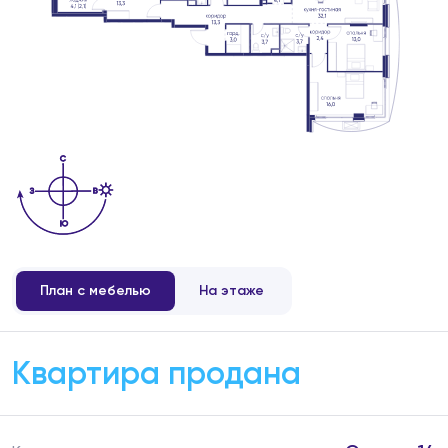
План с мебелью
На этаже
Квартира продана