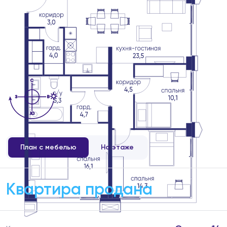
План с мебелью
На этаже
Квартира продана