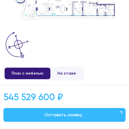
План с мебелью
На этаже
545 529 600 ₽
Оставить заявку