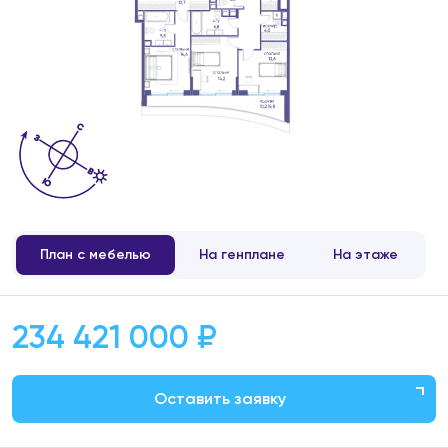
План с мебелью
На генплане
На этаже
234 421 000 ₽
Оставить заявку