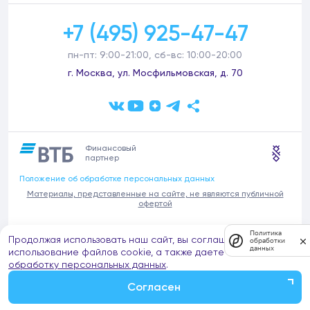
+7 (495) 925-47-47
пн-пт: 9:00-21:00, сб-вс: 10:00-20:00
г. Москва, ул. Мосфильмовская, д. 70
Финансовый
партнер
Положение об обработке персональных данных
Материалы, представленные на сайте, не являются публичной
офертой
В связи с участившимися случаями предложений частных услуг от
Политика
Продолжая использовать наш сайт, вы соглашаетесь на
имени компании Донстрой (проведения ремонтов, продажи
обработки
данных
отделочных материалов и т.п.), обращаем внимание на то, что
использование файлов cookie, а также даете согласие на
компания Донстрой не оказывает таких услуг, не имеет
обработку персональных данных
.
представительств такого профиля и не обращается к частным
лицам с подобными предложениями.
Согласен