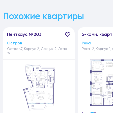
Похожие квартиры
Пентхаус №203
5-
комн.
кварт
Остров
Река
Остров.7, Корпус 2, Секция 2, Этаж
Река–2, Корпус 1,
19