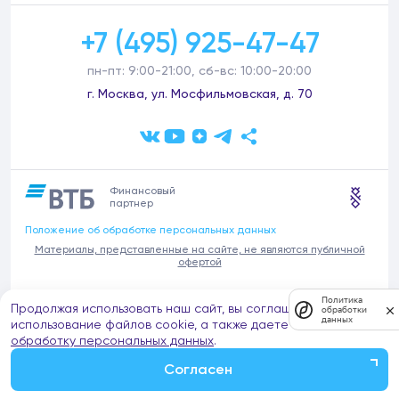
+7 (495) 925-47-47
пн-пт: 9:00-21:00, сб-вс: 10:00-20:00
г. Москва, ул. Мосфильмовская, д. 70
Финансовый
партнер
Положение об обработке персональных данных
Материалы, представленные на сайте, не являются публичной
офертой
В связи с участившимися случаями предложений частных услуг от
Политика
Продолжая использовать наш сайт, вы соглашаетесь на
имени компании Донстрой (проведения ремонтов, продажи
обработки
данных
отделочных материалов и т.п.), обращаем внимание на то, что
использование файлов cookie, а также даете согласие на
компания Донстрой не оказывает таких услуг, не имеет
обработку персональных данных
.
представительств такого профиля и не обращается к частным
лицам с подобными предложениями.
Согласен