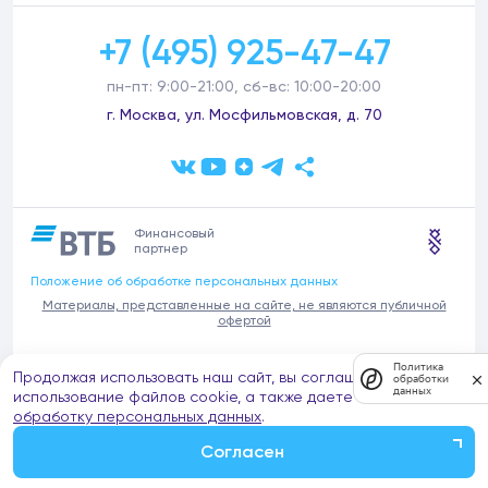
+7 (495) 925-47-47
пн-пт: 9:00-21:00, сб-вс: 10:00-20:00
г. Москва, ул. Мосфильмовская, д. 70
Финансовый
партнер
Положение об обработке персональных данных
Материалы, представленные на сайте, не являются публичной
офертой
В связи с участившимися случаями предложений частных услуг от
Политика
Продолжая использовать наш сайт, вы соглашаетесь на
имени компании Донстрой (проведения ремонтов, продажи
обработки
данных
отделочных материалов и т.п.), обращаем внимание на то, что
использование файлов cookie, а также даете согласие на
компания Донстрой не оказывает таких услуг, не имеет
обработку персональных данных
.
представительств такого профиля и не обращается к частным
лицам с подобными предложениями.
Согласен