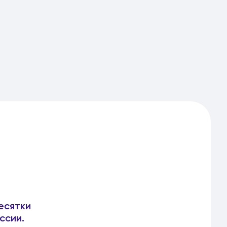
есятки
ссии.