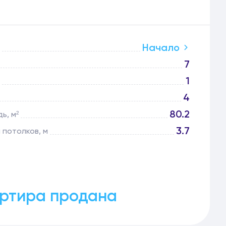
Начало
7
1
4
80.2
ь, м²
3.7
 потолков, м
ртира продана