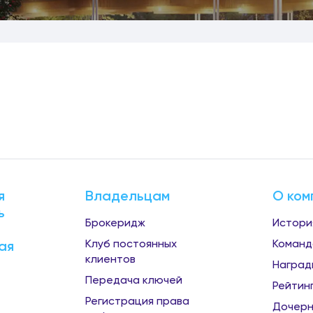
я
Владельцам
О ком
ь
Брокеридж
Истори
Клуб постоянных
Команд
ая
клиентов
Наград
Передача ключей
Рейтин
Регистрация права
Дочерн