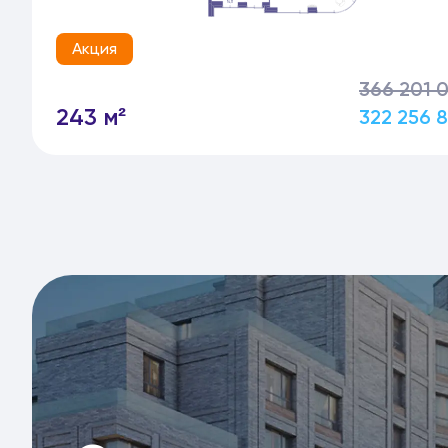
Акция
366 201 
243 м²
322 256 