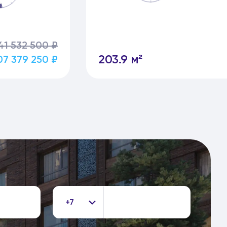
41 532 500 ₽
203.9 м²
07 379 250 ₽
+7