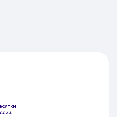
есятки
ссии.