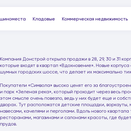
шиноместа
Кладовые
Коммерческая недвижимость
Компания Донстрой открыла продажи в 28, 29, 30 и 31 ко
которые входят в квартал «Вдохновение». Новые корпуса 
шумных городских шоссе, что делает их максимально тих
Покупатели «Символа» высоко ценят его за благоустрое
и парк «Зеленая река», который проходит через весь про
этом смысле очень повезло, ведь у них будет еще и собс
дворах. Тут расположатся детские площадки, воркауты, 
навесами, качелями и перголами. Вдоль нового квартала
ресторанами, магазинами и салонами красоты, где буд
прудов.