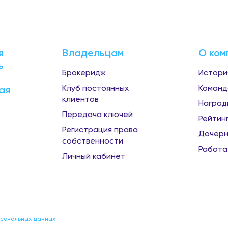
я
Владельцам
О ком
ь
Брокеридж
Истори
Клуб постоянных
Команд
ая
клиентов
Наград
Передача ключей
Рейтин
Регистрация права
Дочерн
собственности
Работа
Личный кабинет
рсональных данных