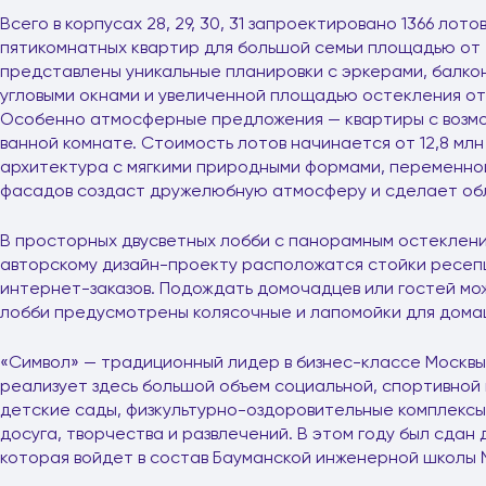
Всего в корпусах 28, 29, 30, 31 запроектировано 1366 лот
пятикомнатных квартир для большой семьи площадью от 25 к
представлены уникальные планировки с эркерами, балкон
угловыми окнами и увеличенной площадью остекления о
Особенно атмосферные предложения — квартиры с возмо
ванной комнате. Стоимость лотов начинается от 12,8 мл
архитектура с мягкими природными формами, переменно
фасадов создаст дружелюбную атмосферу и сделает обли
В просторных двусветных лобби с панорамным остеклени
авторскому дизайн-проекту расположатся стойки ресеп
интернет-заказов. Подождать домочадцев или гостей мож
лобби предусмотрены колясочные и лапомойки для дома
«Символ» — традиционный лидер в бизнес-классе Москвы
реализует здесь большой объем социальной, спортивной 
детские сады, физкультурно-оздоровительные комплексы,
досуга, творчества и развлечений. В этом году был сдан
которая войдет в состав Бауманской инженерной школы 