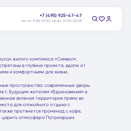
+7 (495) 925-47-47
пн-пт: 9:00-21:00, сб-вс: 10:00-20:00
Заказать звонок
рпусах жилого комплекса «Символ»,
спрятаны в глубине проекта, вдали от
ими и комфортными для жизни.
нные пространства: современные дворы
ект. Будущим жителям «Вдохновения» в
твенная зеленая территория прямо во
места для спокойного отдыха с
 также протянется променад с кафе,
ет царить атмосфера Патриарших