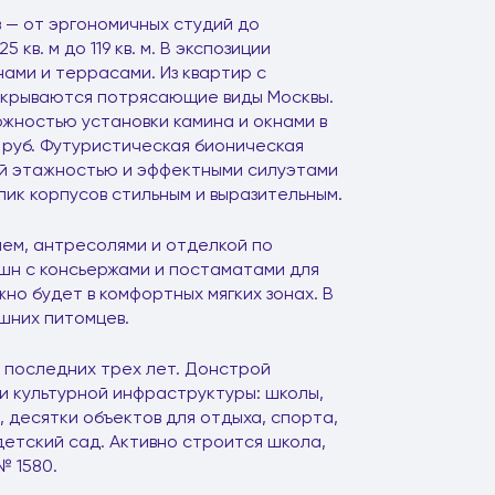
ов — от эргономичных студий до
в. м до 119 кв. м. В экспозиции
ами и террасами. Из квартир с
ткрываются потрясающие виды Москвы.
жностью установки камина и окнами в
н руб. Футуристическая бионическая
й этажностью и эффектными силуэтами
к корпусов стильным и выразительным.
ем, антресолями и отделкой по
шн с консьержами и постаматами для
но будет в комфортных мягких зонах. В
шних питомцев.
 последних трех лет. Донстрой
и культурной инфраструктуры: школы,
 десятки объектов для отдыха, спорта,
 детский сад. Активно строится школа,
№ 1580.