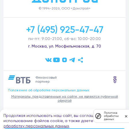
© 1994-2026, ООО «Донстрой»
+7 (495) 925-47-47
пн-пт: 9:00-21:00, сб-вс: 10:00-20:00
г. Москва, ул. Мосфильмовская, д. 70
Финансовый
партнер
Положение об обработке персональных данных
Материалы, представленные на сайте, не являются публичной
офертой
В связи с участившимися случаями предложений частных услуг от
Политика
Продолжая использовать наш сайт, вы соглашаетесь на
имени компании Донстрой (проведения ремонтов, продажи
обработки
данных
отделочных материалов и т.п.), обращаем внимание на то, что
использование файлов cookie, а также даете согласие на
компания Донстрой не оказывает таких услуг, не имеет
обработку персональных данных
.
представительств такого профиля и не обращается к частным