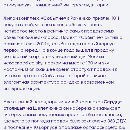
стимулируют повышенный интерес аудитории.
Жилой комплекс
«Событие»
в Раменках привлек 1011
покупателей, что позволило объекту занять
четвертое место в рейтинге самых продаваемых
объектов бизнес-класса. Проект «Событие» активно
развивается: в 2021 здесь был сдан первый корпус
первой очереди, а в конце года вышел в продажу
четвертый квартал – уникальный для Москвы
небоскреб со sky-парком на высоте 170 м и sky-
мостами. В ближайшее время стартуют продажи в
пятом квартале «События», который отличает
элегантная архитектура ар-деко в современной
интерпретации.
Уже ставший легендарным жилой комплекс
«Сердце
столицы»
на Шепелихинской набережной замыкает
пятерку самых покупаемых проектов бизнес-класса,
где всего за полгода продаж было заключено 868 ДДУ.
В последнем 10 корпусе в продаже осталось всего 156