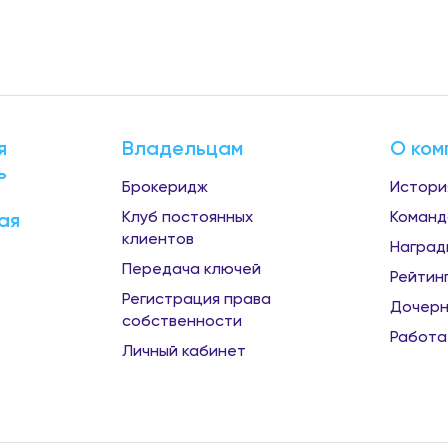
я
Владельцам
О ком
ь
Брокеридж
Истори
Клуб постоянных
Команд
ая
клиентов
Наград
Передача ключей
Рейтин
Регистрация права
Дочерн
собственности
Работа
Личный кабинет