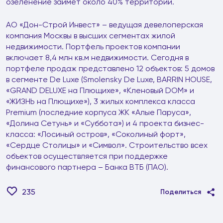
озеленение займет около 40% территории.
АО «Дон-Строй Инвест» – ведущая девелоперская
компания Москвы в высших сегментах жилой
недвижимости. Портфель проектов компании
включает 8,4 млн кв.м недвижимости. Сегодня в
портфеле продаж представлено 12 объектов: 5 домов
в сегменте De Luxe (Smolensky De Luxe, BARRIN HOUSE,
«GRAND DELUXE на Плющихе», «Кленовый DOM» и
«ЖИЗНЬ на Плющихе»), 3 жилых комплекса класса
Premium (последние корпуса ЖК «Алые Паруса»,
«Долина Сетунь» и «Суббота») и 4 проекта бизнес-
класса: «Лосиный остров», «Соколиный форт»,
«Сердце Столицы» и «Символ». Строительство всех
объектов осуществляется при поддержке
финансового партнера – Банка ВТБ (ПАО).
235
Поделиться