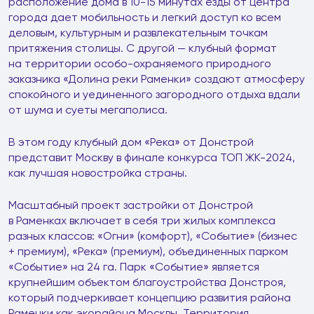
расположение дома в 10-15 минутах езды от центра
города дает мобильность и легкий доступ ко всем
деловым, культурным и развлекательным точкам
притяжения столицы. С другой — клубный формат
на территории особо-охраняемого природного
заказника «Долина реки Раменки» создают атмосферу
спокойного и уединенного загородного отдыха вдали
от шума и суеты мегаполиса.
В этом году клубный дом «Река» от Донстрой
представит Москву в финале конкурса ТОП ЖК-2024,
как лучшая новостройка страны.
Масштабный проект застройки от Донстрой
в Раменках включает в себя три жилых комплекса
разных классов: «Огни» (комфорт), «Событие» (бизнес
+ премиум), «Река» (премиум), объединенных парком
«Событие» на 24 га. Парк «Событие» является
крупнейшим объектом благоустройства Донстроя,
который подчеркивает концепцию развития района
Раменки как экорайона Москвы. Территория