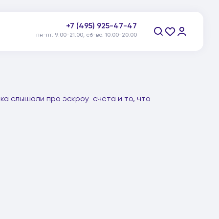
пн-пт: 9:00-21:00, сб-вс: 10:00-20:00
+7 (495) 925-47-47
Заказать звонок
ка слышали про эскроу-счета и то, что