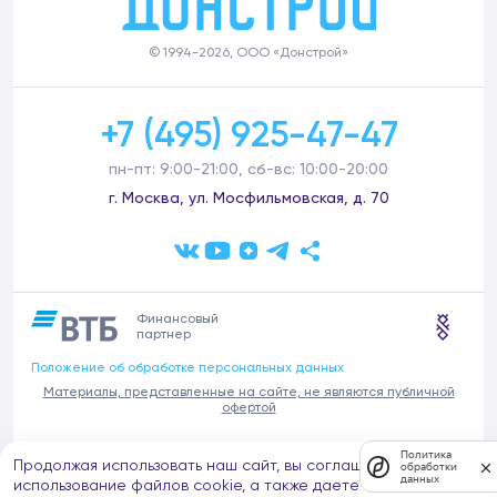
© 1994-2026, ООО «Донстрой»
+7 (495) 925-47-47
пн-пт: 9:00-21:00, сб-вс: 10:00-20:00
г. Москва, ул. Мосфильмовская, д. 70
Финансовый
партнер
Положение об обработке персональных данных
Материалы, представленные на сайте, не являются публичной
офертой
В связи с участившимися случаями предложений частных услуг от
Политика
Продолжая использовать наш сайт, вы соглашаетесь на
имени компании Донстрой (проведения ремонтов, продажи
обработки
данных
отделочных материалов и т.п.), обращаем внимание на то, что
использование файлов cookie, а также даете согласие на