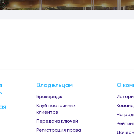
я
Владельцам
О ком
ь
Брокеридж
Истори
Клуб постоянных
Команд
ая
клиентов
Наград
Передача ключей
Рейтин
Регистрация права
Дочерн