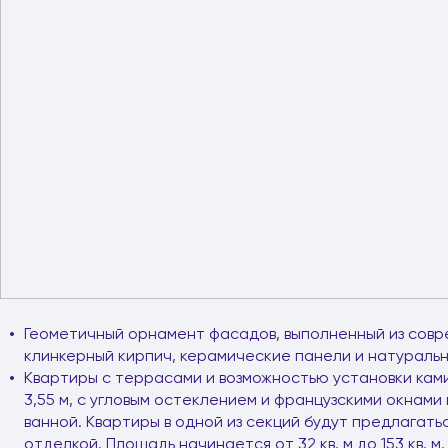
Геометичный орнамент фасадов, выполненный из совр
клинкерный кирпич, керамические панели и натуральн
Квартиры с террасами и возможностью установки кам
3,55 м, с угловым остеклением и французскими окнами в
ванной. Квартиры в одной из секций будут предлагать
отделкой. Площадь начинается от 32 кв. м до 153 кв. м.