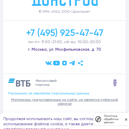
© 1994-2026, ООО «Донстрой»
+7 (495) 925-47-47
пн-пт: 9:00-21:00, сб-вс: 10:00-20:00
г. Москва, ул. Мосфильмовская, д. 70
Финансовый
партнер
Положение об обработке персональных данных
Материалы, представленные на сайте, не являются публичной
офертой
В связи с участившимися случаями предложений частных услуг от
Политика
Продолжая использовать наш сайт, вы соглашаетесь на
имени компании Донстрой (проведения ремонтов, продажи
обработки
данных
отделочных материалов и т.п.), обращаем внимание на то, что
использование файлов cookie, а также даете согласие на
компания Донстрой не оказывает таких услуг, не имеет