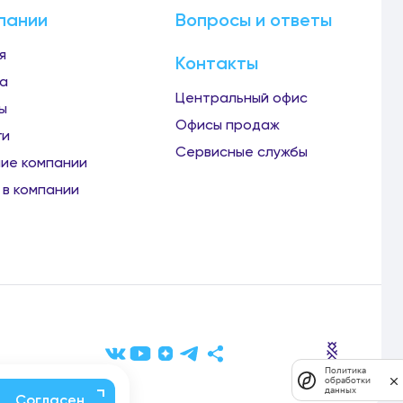
пании
Вопросы и ответы
я
Контакты
а
Центральный офис
ы
Офисы продаж
ги
Сервисные службы
ие компании
 в компании
я ремонтов,
Политика
аких услуг,
обработки
данных
ями.
Согласен