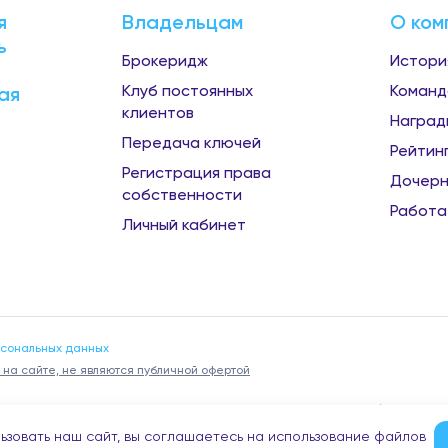
я
Владельцам
О ком
ь
Брокеридж
Истори
Клуб постоянных
Команд
ая
клиентов
Наград
Передача ключей
Рейтин
Регистрация права
Дочерн
собственности
Работа
Личный кабинет
рсональных данных
на сайте, не являются публичной офертой
учаями предложений частных услуг от имени компании Донстрой (проведени
ов и т.п.), обращаем внимание на то, что компания Донстрой не оказывает т
ьзовать наш сайт, вы соглашаетесь на использование файлов
такого профиля и не обращается к частным лицам с подобными предложени