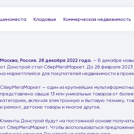
шиноместа
Кладовые
Коммерческая недвижимость
Москва, Россия. 28 декабря 2022 года.
— В декабре новы
от Донстрой стал СберМегаМаркет. До 28 февраля 2023 
на маркетплейсе для покупателей недвижимости в прое
СберМегаМаркет — один из крупнейших мультиформатных 
представлено свыше 13 млн уникальных товаров от более 
категориях, включая электронную и бытовую технику, то
и ремонт, детские товары и многое другое.
Клиенты Донстрой будут на постоянной основе получать
от СберМегаМаркет. Чтобы воспользоваться предложения
кабинете клиента Донстрой на сайт партнера.