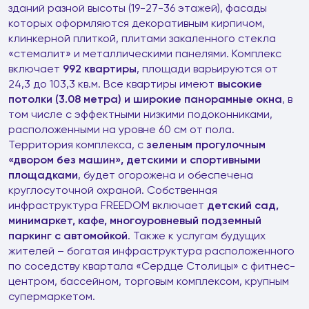
зданий разной высоты (19-27-36 этажей), фасады
которых оформляются декоративным кирпичом,
клинкерной плиткой, плитами закаленного стекла
«стемалит» и металлическими панелями. Комплекс
включает
992 квартиры
, площади варьируются от
24,3 до 103,3 кв.м. Все квартиры имеют
высокие
потолки (3.08 метра) и широкие панорамные окна
, в
том числе с эффектными низкими подоконниками,
расположенными на уровне 60 см от пола.
Территория комплекса, с
зеленым прогулочным
«двором без машин», детскими и спортивными
площадками
, будет огорожена и обеспечена
круглосуточной охраной. Собственная
инфраструктура FREEDOM включает
детский сад,
минимаркет, кафе, многоуровневый подземный
паркинг с автомойкой
. Также к услугам будущих
жителей – богатая инфраструктура расположенного
по соседству квартала «Сердце Столицы» с фитнес-
центром, бассейном, торговым комплексом, крупным
супермаркетом.