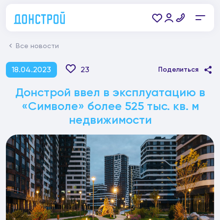
Все новости
18.04.2023
23
Поделиться
Донстрой ввел в эксплуатацию в
«Символе» более 525 тыс. кв. м
недвижимости