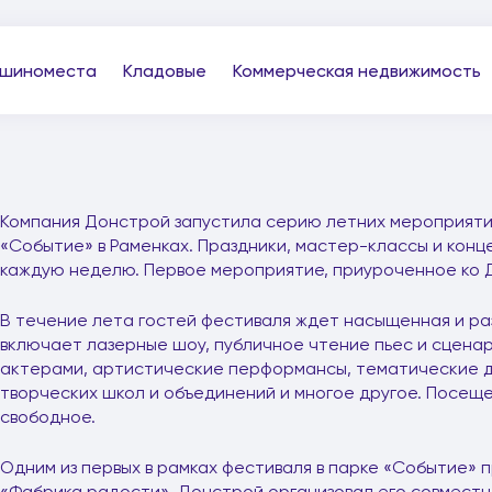
шиноместа
Кладовые
Коммерческая недвижимость
Компания Донстрой запустила серию летних мероприяти
«Событие» в Раменках. Праздники, мастер-классы и конц
каждую неделю. Первое мероприятие, приуроченное ко Д
В течение лета гостей фестиваля ждет насыщенная и ра
включает лазерные шоу, публичное чтение пьес и сцена
актерами, артистические перформансы, тематические д
творческих школ и объединений и многое другое. Посещ
свободное.
Одним из первых в рамках фестиваля в парке «Событие» 
«Фабрика радости». Донстрой организовал его совмест