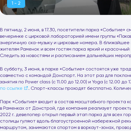
1 - 2
В пятницу, 2 июня, в 17.30, посетители парка «Событие» 
вечеринке с цирковой лабораторией имени группы «Пакав
энергичную ска-музыку и цирковые номера. В ближайшее
жителям Раменок и всем гостям парка яркий и красочный 
Следить за новостями и расписанием дальнейших мероп
В субботу, 3 июня, в парке «Событие» состоятся уже тр
совместно с командой Донспорт. На этот раз для поклон
занятия по Power class (с 11.00 до 12.00) и Yoga (c 12.00 д
по ссылке
. Спорт-классы проходят бесплатно. Количе
Парк «Событие» входит в состав масштабного проекта 
в Раменках от Донстрой, где компания реализует проект
2022 г. девелопер открыл первый этап парка для всех го
столицы гуляют вдоль благоустроенной набережной рек
маршрутом, занимаются спортом в воркаут-зонах, провод