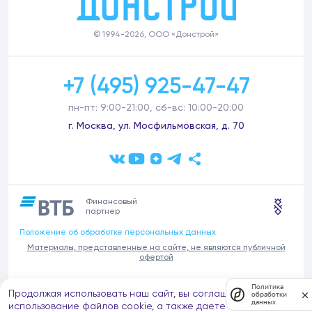
© 1994-2026, ООО «Донстрой»
+7 (495) 925-47-47
пн-пт: 9:00-21:00, сб-вс: 10:00-20:00
г. Москва, ул. Мосфильмовская, д. 70
Финансовый
партнер
Положение об обработке персональных данных
Материалы, представленные на сайте, не являются публичной
офертой
В связи с участившимися случаями предложений частных услуг от
Политика
Продолжая использовать наш сайт, вы соглашаетесь на
имени компании Донстрой (проведения ремонтов, продажи
обработки
данных
отделочных материалов и т.п.), обращаем внимание на то, что
использование файлов cookie, а также даете согласие на