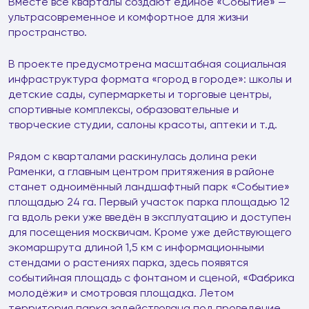
Вместе все кварталы создают единое «Событие» —
ультрасовременное и комфортное для жизни
пространство.
В проекте предусмотрена масштабная социальная
инфраструктура формата «город в городе»: школы и
детские сады, супермаркеты и торговые центры,
спортивные комплексы, образовательные и
творческие студии, салоны красоты, аптеки и т.д.
Рядом с кварталами раскинулась долина реки
Раменки, а главным центром притяжения в районе
станет одноимённый ландшафтный парк «Событие»
площадью 24 га. Первый участок парка площадью 12
га вдоль реки уже введён в эксплуатацию и доступен
для посещения москвичам. Кроме уже действующего
экомаршрута длиной 1,5 км с информационными
стендами о растениях парка, здесь появятся
событийная площадь с фонтаном и сценой, «Фабрика
молодёжи» и смотровая площадка. Летом
территория парка задействована под проведение