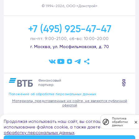
© 1994-2026, ООО «Донстрой»
+7 (495) 925-47-47
пн-пт: 9:00-21:00, сб-вс: 10:00-20:00
г. Москва, ул. Мосфильмовская, д. 70
Финансовый
партнер
Положение об обработке персональных данных
Материалы, представленные на сайте, не являются публичной
офертой
В связи с участившимися случаями предложений частных услуг от
Политика
Продолжая использовать наш сайт, вы соглашаетесь на
имени компании Донстрой (проведения ремонтов, продажи
обработки
данных
отделочных материалов и т.п.), обращаем внимание на то, что
использование файлов cookie, а также даете согласие на
компания Донстрой не оказывает таких услуг, не имеет
обработку персональных данных
.
представительств такого профиля и не обращается к частным