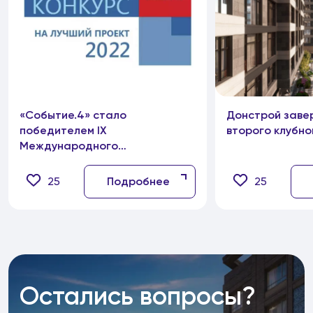
«Событие.4» стало
Донстрой заве
победителем IX
второго клубно
Международного
профессионального конкурса
НОПРИЗ на лучший
25
Подробнее
25
проект-2022
Остались вопросы?