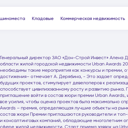
шиноместа
Кладовые
Коммерческая недвижимость
Генеральный директор ЗАО «Дон-Строй Инвест» Алена Д
области жилой городской недвижимости Urban Awards 201
необходимы такие мероприятия как конкурсы и премии,
достижения– отмечает А. Дерябина, - Это задает опред
будущих проектов, стимулирует девелоперов к реализаци
способствует цивилизованному росту и развитию рынка. 
приглашение войти в состав жюри премии Urban Awards, 
все усилия, чтобы оценка проектов была максимально сп
Awards – премия, определяющая лучшие объекты на рынк
состав жюри Премии приглашаются руководители и топ
и консалтинговых компаний, обладающие многолетним о
сфере жилой недвижимости. Старт приема заявок на Urban