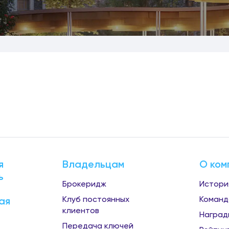
я
Владельцам
О ком
ь
Брокеридж
Истори
Клуб постоянных
Команд
ая
клиентов
Наград
Передача ключей