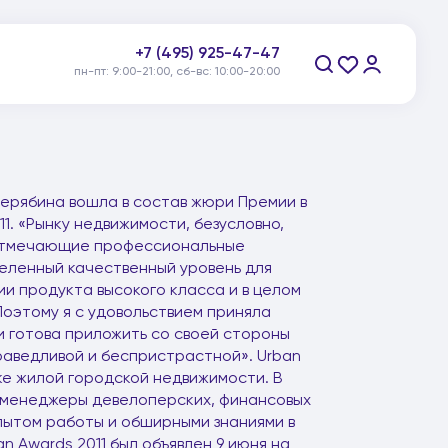
+7 (495) 925-47-47
пн-пт: 9:00-21:00, сб-вс: 10:00-20:00
Заказать звонок
ерябина вошла в состав жюри Премии в
1. «Рынку недвижимости, безусловно,
 отмечающие профессиональные
еленный качественный уровень для
и продукта высокого класса и в целом
Поэтому я с удовольствием приняла
и готова приложить со своей стороны
раведливой и беспристрастной». Urban
е жилой городской недвижимости. В
-менеджеры девелоперских, финансовых
пытом работы и обширными знаниями в
 Awards 2011 был объявлен 9 июня на