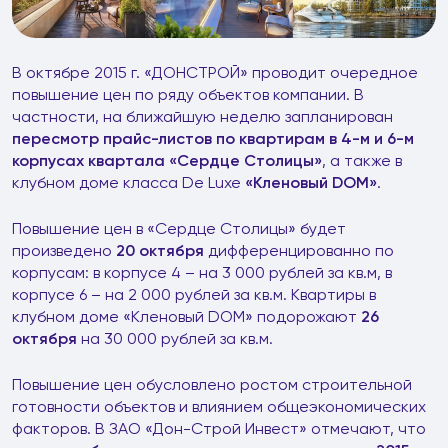
В октябре 2015 г. «ДОНСТРОЙ» проводит очередное
повышение цен по ряду объектов компании. В
частности, на ближайшую неделю запланирован
пересмотр прайс-листов по квартирам в 4-м и 6-м
корпусах квартала «Сердце Столицы»
, а также в
клубном доме класса De Luxe
«Кленовый
DOM
»
.
Повышение цен в «Сердце Столицы» будет
произведено
20 октября
дифференцированно по
корпусам: в корпусе 4 – на 3 000 рублей за кв.м, в
корпусе 6 – на 2 000 рублей за кв.м. Квартиры в
клубном доме «Кленовый DOM» подорожают
26
октября
на 30 000 рублей за кв.м.
Повышение цен обусловлено ростом строительной
готовности объектов и влиянием общеэкономических
факторов. В ЗАО «Дон-Строй Инвест» отмечают, что