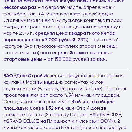
цены на объекты компании уже повышались в 2015 г.
несколько раз
– в феврале, марте, апреле, мае и
сентябре. Так, в 4-м корпусе квартала «Сердце
Столицы» (входящем в 1-й пусковой комплекс второй
очереди строительства), выведенном на продажу в
марте 2015 г.,
средняя цена квадратного метра
выросла уже на 47 000 рублей (23%)
. При этом в 6
корпусе (2-ой пусковой комплекс второй очереди
строительства) пока
еще действуют выгодные
стартовые цены – от 150 000 рублей за кв.м.
ЗАО «Дон-Строй Инвест»
– ведущая девелоперская
компания Москвы в высших сегментах жилой
недвижимости (Business, Premium и De Luxe). Портфель
проектов включает около 4,34 млн. кв.м площадей.
Сегодня компания реализует
8 объектов общей
площадью более 1,32 млн. кв.м.
Это 4 дома в
сегменте De Luxe (Smolensky De Luxe, BARRIN HOUSE,
«GRAND DELUXE на Плющихе» и «Кленовый DOM»), 2
жилых комплекса класса Premium (последние корпуса