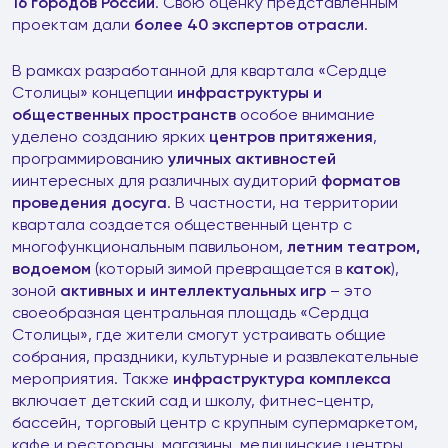
16 городов России
. Свою оценку представленным
проектам дали
более 40 экспертов отрасли
.
В рамках разработанной для квартала «Сердце
Столицы» концепции
инфраструктуры и
общественных пространств
особое внимание
уделено созданию ярких
центров притяжения
,
программированию
уличных активностей
иинтересных для различных аудиторий
форматов
проведения досуга
. В частности, на территории
квартала создается общественный центр с
многофункциональным павильоном,
летним театром,
водоемом
(который зимой превращается в
каток
),
зоной
активных и интеллектуальных игр
– это
своеобразная центральная площадь «Сердца
Столицы», где жители смогут устраивать общие
собрания, праздники, культурные и развлекательные
мероприятия. Также
инфраструктура комплекса
включает детский сад и школу, фитнес-центр,
бассейн, торговый центр с крупным супермаркетом,
кафе и рестораны, магазины, медицинские центры,