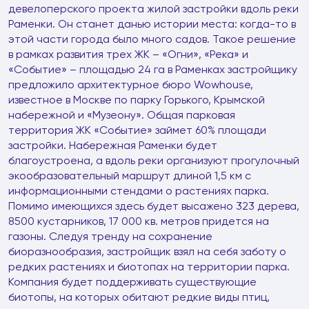
девелоперского проекта жилой застройки вдоль реки
Раменки. Он станет данью истории места: когда-то в
этой части города было много садов. Такое решение
в рамках развития трех ЖК – «Огни», «Река» и
«Событие» – площадью 24 га в Раменках застройщику
предложило архитектурное бюро Wowhouse,
известное в Москве по парку Горького, Крымской
набережной и «Музеону». Общая парковая
территория ЖК «Событие» займет 60% площади
застройки. Набережная Раменки будет
благоустроена, а вдоль реки организуют прогулочный
экообразовательный маршрут длиной 1,5 км с
информационными стендами о растениях парка.
Помимо имеющихся здесь будет высажено 323 дерева,
8500 кустарников, 17 000 кв. метров придется на
газоны. Следуя тренду на сохранение
биоразнообразия, застройщик взял на себя заботу о
редких растениях и биотопах на территории парка.
Компания будет поддерживать существующие
биотопы, на которых обитают редкие виды птиц,