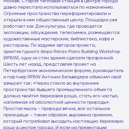
Москве. Старая тепловая станция в центре города
давно перестала использоваться по назначению.
Огромные пространства переформатировали и
открыли в нем общественный центр. Площадка уже
работает как Дом культуры, где проводятся
экспозиции, обсуждения, телесъемки, размещаются
художественные мастерские, библиотека, кафе и
рестораны. По задумке авторов проекта,
архитектурного бюро Renzo Piano Building Workshop
(RPBW), одну из стен здания сделали прозрачной.
Шесть лет назад, представляя проект на
Петербургском экономическом форуме, руководитель
и партнер RPBW Антонио Бельведере объяснил свой
замысел так: «Через стекло во внутреннее
пространство бывшего промышленного объекта
должна «войти» березовая роща, стать его частью,
напоминая об абсолютной ценности природы».
Простая мысль – природа вечна, все остальное
преходяще – таким образом, выражена приемом,
который потребовал высадить настоящую березовую
рощу в центре города. И если на презентации