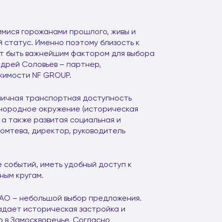
мися горожанами прошлого, живы и
 статус. Именно поэтому близость к
т быть важнейшим фактором для выбора
ндрей Соловьев – партнер,
жимости NF GROUP.
тличная транспортная доступность
днородное окружение (историческая
а также развитая социальная и
омтева, директор, руководитель
е событий, иметь удобный доступ к
ным кругам.
АО – небольшой выбор предложения.
адает историческая застройка и
р в Замоскворечье. Согласно