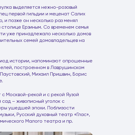
реулка выделяется нежно-розовый
упец первой гильдии и меценат Салих
о, и позже он несколько раз менял
 в столице Ерзиным. Со временем семья
сти уже принадлежало несколько домов
ачительных семей домовладельцев на
ериод истории, напоминают опрошенные
телей, построенном в Лаврушинском
 Паустовский, Михаил Пришвин, Борис
е.
с Москвой-рекой и с рекой Яузой
 сад – живописный уголок с
уры ушедшей эпохи. Поблизости
узыки, Русский духовный театр «Глас»,
мического Малого театра и пр.