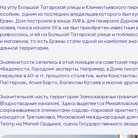
На углу Большой Татарской улицы и Климентьевского пе
особняк, одним из последних владельцев которого был к
Ерзин. Дом построили в конце XVIII в. для генерала Дурнов
хозяев, пока в начале XX в. не был приобретен известным
разрослась, и ей на Большой Татарской улице и поблизо
и магазинов, то есть Ерзины стали одной из наиболее зн
данной территории.
Знаменитости селились в этой локации и в советский п
«Ведомости. Городом» эксперты. Например, в Доме писа
переулке в 40-е гг. прошлого столетия, жили Константин
Пастернак, Агния Барто, Валентин Катаев и многие други
Значительная часть территории Замоскворечья граничит 
(Водоотводным каналом). Здесь выделяется Михайловский
сохранившимися элементами садово-парковой архитект
находятся Третьяковка, Московский международный дом м
Театр на Малой Ордынке, сцена Государственного акаде