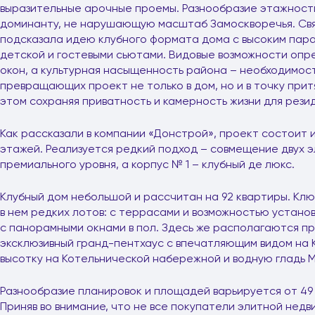
выразительные арочные проемы. Разнообразие этажнос
доминанту, не нарушающую масштаб Замоскворечья. Свя
подсказала идею клубного формата дома с высоким пара
детской и гостевыми сьютами. Видовые возможности оп
окон, а культурная насыщенность района – необходимос
превращающих проект не только в дом, но и в точку прит
этом сохраняя приватность и камерность жизни для рези
Как рассказали в компании «Донстрой», проект состоит и
этажей. Реализуется редкий подход – совмещение двух э
премиального уровня, а корпус № 1 – клубный де люкс.
Клубный дом небольшой и рассчитан на 92 квартиры. Кл
в нем редких лотов: с террасами и возможностью установк
с панорамными окнами в пол. Здесь же располагаются п
эксклюзивный гранд-пентхаус с впечатляющим видом на К
высотку на Котельнической набережной и водную гладь М
Разнообразие планировок и площадей варьируется от 49 до
Приняв во внимание, что не все покупатели элитной нед