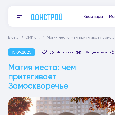
Квартиры
Ма
Главная
СМИ о нас
Магия места: чем притягивает Замоскворечье
15.09.2025
36
Источник
Поделиться
Магия места: чем
притягивает
Замоскворечье