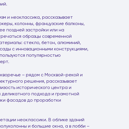
ий.
зм и неоклассика, рассказывает
ркеры, колонны, французские балконы,
ее поздней застройки или на
тречаться образцы современной
атериалы: стекло, бетон, алюминий,
ады с инновационными конструкциями,
 пользуются популярностью
ерт.
кворечье – рядом с Москвой-рекой и
тектурного решения, рассказывает
лизость исторического центра и
 деликатного подхода и грамотной
тики фасадов до проработки
етации неоклассики. В облике зданий
олуколонны и большие окна, а в лобби –