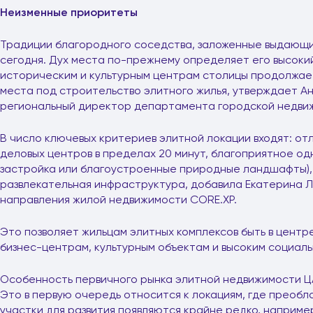
Неизменные приоритеты
Традиции благородного соседства, заложенные выдающи
сегодня. Дух места по-прежнему определяет его высокий
историческим и культурным центрам столицы продолжае
места под строительство элитного жилья, утверждает А
региональный директор департамента городской недви
В число ключевых критериев элитной локации входят: о
деловых центров в пределах 20 минут, благоприятное о
застройка или благоустроенные природные ландшафты), 
развлекательная инфраструктура, добавила Екатерина Л
направления жилой недвижимости CORE.XP.
Это позволяет жильцам элитных комплексов быть в центр
бизнес-центрам, культурным объектам и высоким социаль
Особенность первичного рынка элитной недвижимости Ц
Это в первую очередь относится к локациям, где преобл
участки для развития появляются крайне редко, наприме