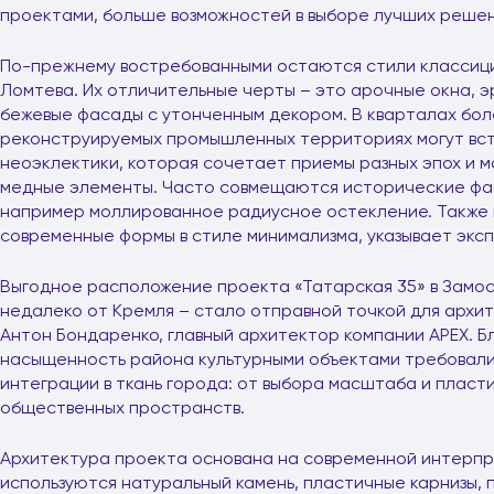
проектами, больше возможностей в выборе лучших решен
По-прежнему востребованными остаются стили классици
Ломтева. Их отличительные черты – это арочные окна, э
бежевые фасады с утонченным декором. В кварталах бол
реконструируемых промышленных территориях могут вс
неоэклектики, которая сочетает приемы разных эпох и м
медные элементы. Часто совмещаются исторические фас
например моллированное радиусное остекление. Также
современные формы в стиле минимализма, указывает эксп
Выгодное расположение проекта «Татарская 35» в Замос
недалеко от Кремля – стало отправной точкой для архи
Антон Бондаренко, главный архитектор компании APEX. Б
насыщенность района культурными объектами требовали
интеграции в ткань города: от выбора масштаба и плас
общественных пространств.
Архитектура проекта основана на современной интерпр
используются натуральный камень, пластичные карнизы, п