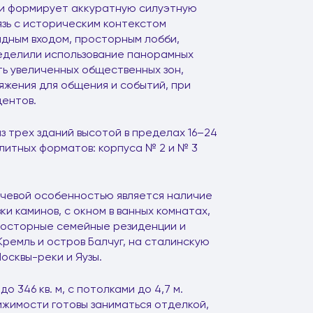
ти формирует аккуратную силуэтную
зь с историческим контекстом
дным входом, просторным лобби,
ределили использование панорамных
ть увеличенных общественных зон,
яжения для общения и событий, при
дентов.
з трех зданий высотой в пределах 16–24
литных форматов: корпуса № 2 и № 3
ючевой особенностью является наличие
и каминов, с окном в ванных комнатах,
росторные семейные резиденции и
ремль и остров Балчуг, на сталинскую
осквы-реки и Яузы.
 346 кв. м, с потолками до 4,7 м.
вижимости готовы заниматься отделкой,