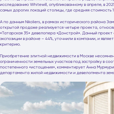
исследованию Whitewill, опубликованному в апреле, в 202
самых дорогих локаций столицы, где средняя стоимость 1 
А по данным Nikoliers, в рамках исторического района З
открытой продаже реализуется четыре проекта, относящ
«Татарская 35» девелопера «Донстрой». Данный проект
экспозиции в районе – 44%, уточнили в компании, и явля
критерию.
Приобретение элитной недвижимости в Москве несомнен
ограниченности земельных участков под застройку в соо
постепенного «истощения», комментирует Анна Мурмури
департамента жилой недвижимости и девелопмента земли 