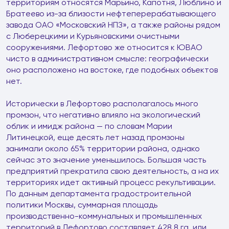
территориям относятся Марьино, Капотня, Люблино и
Братеево из-за близости нефтеперерабатывающего
завода ОАО «Московский НПЗ», а также районы рядом
с Люберецкими и Курьяновскими очистными
сооружениями. Лефортово же относится к ЮВАО
чисто в административном смысле: географически
оно расположено на востоке, где подобных объектов
нет.
Исторически в Лефортово располагалось много
промзон, что негативно влияло на экологический
облик и имидж района — по словам Марии
Литинецкой, еще десять лет назад промзоны
занимали около 65% территории района, однако
сейчас это значение уменьшилось. Большая часть
предприятий прекратила свою деятельность, а на их
территориях идет активный процесс рекультивации.
По данным департамента градостроительной
политики Москвы, суммарная площадь
производственно-коммунальных и промышленных
территорий в Лефортово составляет 428,8 га, или