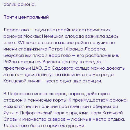
облик района.
Почти центральный
Лефортово — один из старейших исторических
районов Москвы: Немецкая слобода возникла здесь
еще в XVII веке, а свое название район получил по
имени сподвижника Петра I Франца Лефорта.
Безусловный плюс Лефортово — его расположение.
Район находится близко к центру, в соседях —
престижный ЦАО. До Садового кольца можно доехать
за пять — десять минут на машине, а на метро до
Кольцевой линии — всего одна-две станции.
В Лефортово много скверов, парков, действуют
стадион и теннисные корты. К преимуществам района
можно отнести наличие протяженной набережной
Яузы, а Лефортовский парк с прудами, парк Казачьей
Славы и множество скверов — любимые места отдыха.
Лефортово богато архитектурными