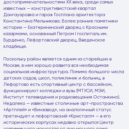
достопримечательностями XX века, среди самых
известных — конструктивистский квартал
Дангауэровка и гараж Госплана архитектора
Константина Мельникова. Более ранние памятники
истории — Екатерининский дворец с Красными
казармами, основанный Петром I госпиталь им.
Бурденко, Лефортовский дворец, Введенское
кладбище.
Поскольку район является одним из старейших в
Москве, в нем хорошо развита вся необходимая
социальная инфраструктура. Помимо большого числа
детских садов, школ, поликлиник и больниц, в
Лефортово есть спортивный центр с бассейном,
функционируют колледжи и вузы (МТУСИ, МЭИ,
Институт телевидения и радиовещания Останкино).
Недалеко — известные столичные арт-пространства
«Артплей» и «Винзавод», на аналогичный статус
претендует и лефортовский «Кристалл» — в его
исторических корпусах недавно открылся Центр
современного искусства от аукционного дома