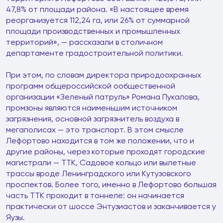
47,8% от площади района. «В настоящее время
реорганизуется 112,24 га, или 26% от суммарной
площади производственных и промышленных
территорий», — рассказали в столичном
департаменте градостроительной политики.
При этом, по словам директора природоохранных
программ общероссийской oобщественной
организации «Зеленый патруль» Романа Пукалова,
промзоны являются наименьшим источником
загрязнения, основной загрязнитель воздуха в
мегаполисах — это транспорт. В этом смысле
Лефортово находится в том же положении, что и
другие районы, через которые проходят городские
магистрали — ТТК, Садовое кольцо или вылетные
трассы вроде Ленинградского или Кутузовского
проспектов. Более того, именно в Лефортово большая
часть ТТК проходит в тоннеле: он начинается
практически от шоссе Энтузиастов и заканчивается у
Яузы.