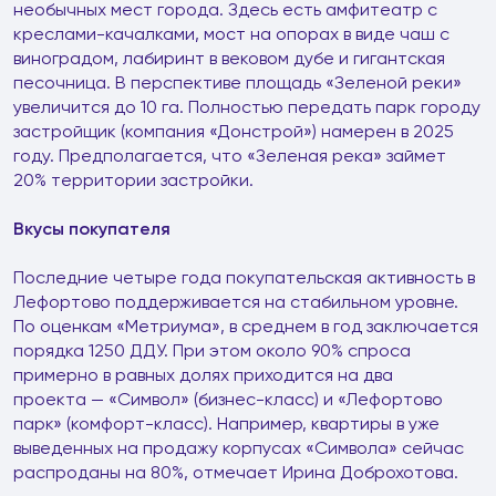
необычных мест города. Здесь есть амфитеатр с
креслами-качалками, мост на опорах в виде чаш с
виноградом, лабиринт в вековом дубе и гигантская
песочница. В перспективе площадь «Зеленой реки»
увеличится до 10 га. Полностью передать парк городу
застройщик (компания «Донстрой») намерен в 2025
году. Предполагается, что «Зеленая река» займет
20% территории застройки.
Вкусы покупателя
Последние четыре года покупательская активность в
Лефортово поддерживается на стабильном уровне.
По оценкам «Метриума», в среднем в год заключается
порядка 1250 ДДУ. При этом около 90% спроса
примерно в равных долях приходится на два
проекта — «Символ» (бизнес-класс) и «Лефортово
парк» (комфорт-класс). Например, квартиры в уже
выведенных на продажу корпусах «Символа» сейчас
распроданы на 80%, отмечает Ирина Доброхотова.