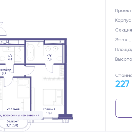
Проект
Корпус
Секция
Этаж
Площад
Высота
Стоимо
227
, возможны изменения