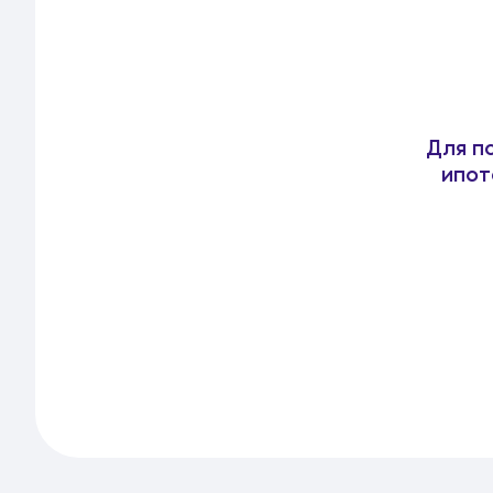
Для п
ипот