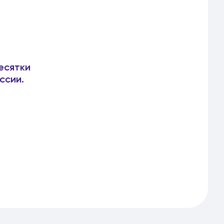
есятки
ссии.