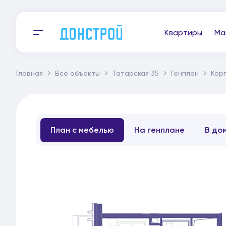
Квартиры
Ма
Главная
Все объекты
Татарская 35
Генплан
Корп
План с мебелью
На генплане
В до