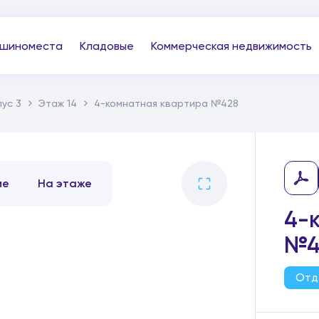
шиноместа
Кладовые
Коммерческая недвижимость
ус 3
Этаж 14
4-комнатная квартира №428
ме
На этаже
4-
№4
Отд