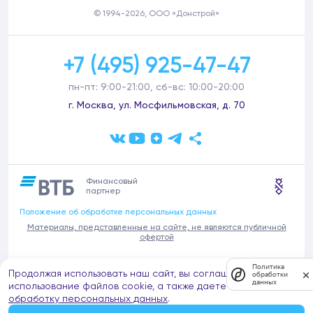
© 1994-2026, ООО «Донстрой»
+7 (495) 925-47-47
пн-пт: 9:00-21:00, сб-вс: 10:00-20:00
г. Москва, ул. Мосфильмовская, д. 70
Финансовый
партнер
Положение об обработке персональных данных
Материалы, представленные на сайте, не являются публичной
офертой
В связи с участившимися случаями предложений частных услуг от
Политика
Продолжая использовать наш сайт, вы соглашаетесь на
имени компании Донстрой (проведения ремонтов, продажи
обработки
данных
отделочных материалов и т.п.), обращаем внимание на то, что
использование файлов cookie, а также даете согласие на
компания Донстрой не оказывает таких услуг, не имеет
обработку персональных данных
.
представительств такого профиля и не обращается к частным