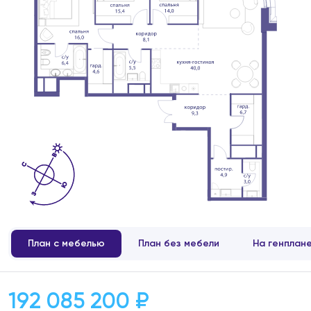
План с мебелью
План без мебели
На генплан
192 085 200 ₽