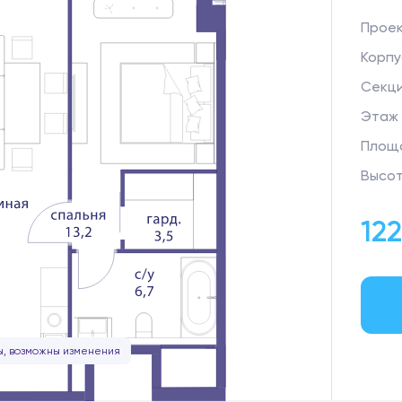
Прое
Корпу
Секц
Этаж
Площа
Высот
122
, возможны изменения