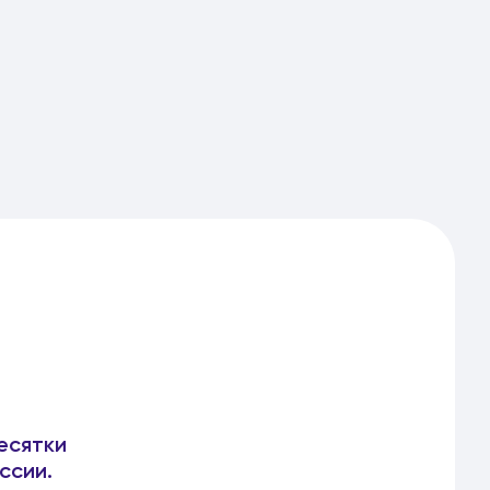
есятки
ссии.