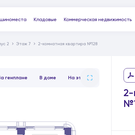
шиноместа
Кладовые
Коммерческая недвижимость
ус 2
Этаж 7
2-комнатная квартира №128
На генплане
В доме
На этаже
2-
№