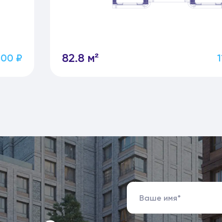
82.8 м²
300 ₽
1