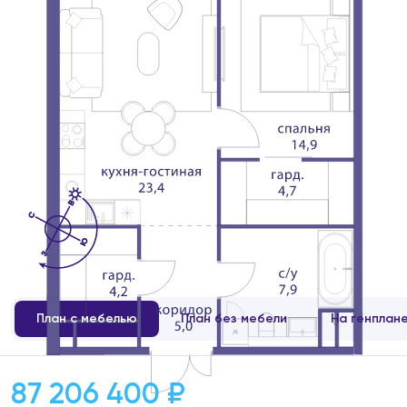
План с мебелью
План без мебели
На генплан
87 206 400 ₽