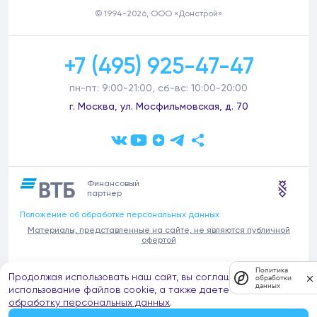
© 1994-2026, ООО «Донстрой»
+7 (495) 925-47-47
пн-пт: 9:00-21:00, сб-вс: 10:00-20:00
г. Москва, ул. Мосфильмовская, д. 70
Финансовый
партнер
Положение об обработке персональных данных
Материалы, представленные на сайте, не являются публичной
офертой
В связи с участившимися случаями предложений частных услуг от
Политика
Продолжая использовать наш сайт, вы соглашаетесь на
имени компании Донстрой (проведения ремонтов, продажи
обработки
данных
отделочных материалов и т.п.), обращаем внимание на то, что
использование файлов cookie, а также даете согласие на
компания Донстрой не оказывает таких услуг, не имеет
обработку персональных данных
.
представительств такого профиля и не обращается к частным