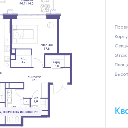
Прое
Корпу
Секц
Этаж
Площа
Высот
Кв
, возможны изменения