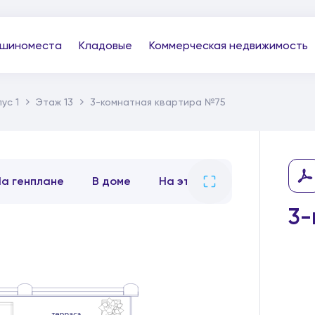
шиноместа
Кладовые
Коммерческая недвижимость
ус 1
Этаж 13
3-комнатная квартира №75
На генплане
В доме
На этаже
3-