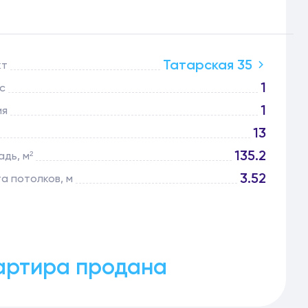
Татарская 35
кт
1
с
1
ия
13
135.2
дь, м²
3.52
а потолков, м
артира продана