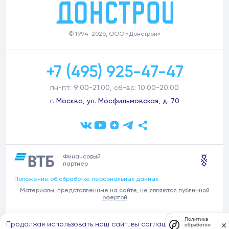
© 1994-2026, ООО «Донстрой»
+7 (495) 925-47-47
пн-пт: 9:00-21:00, сб-вс: 10:00-20:00
г. Москва, ул. Мосфильмовская, д. 70
Финансовый
партнер
Положение об обработке персональных данных
Материалы, представленные на сайте, не являются публичной
офертой
В связи с участившимися случаями предложений частных услуг от
Политика
Продолжая использовать наш сайт, вы соглашаетесь на
имени компании Донстрой (проведения ремонтов, продажи
обработки