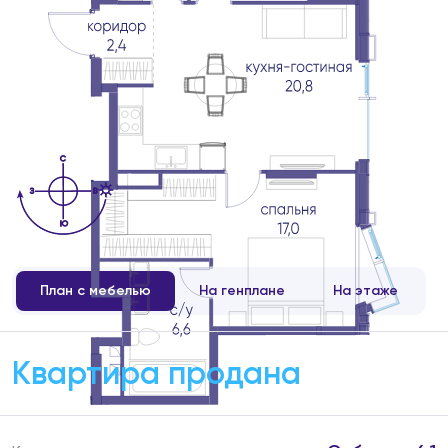
План с мебелью
На генплане
На этаже
Квартира продана