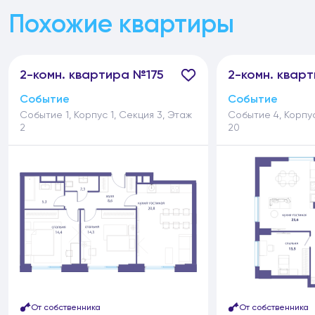
Похожие квартиры
2-
комн.
квартира №175
2-
комн.
кварт
Событие
Событие
Событие 1, Корпус 1, Секция 3, Этаж
Событие 4, Корпус
2
20
От собственника
От собственника