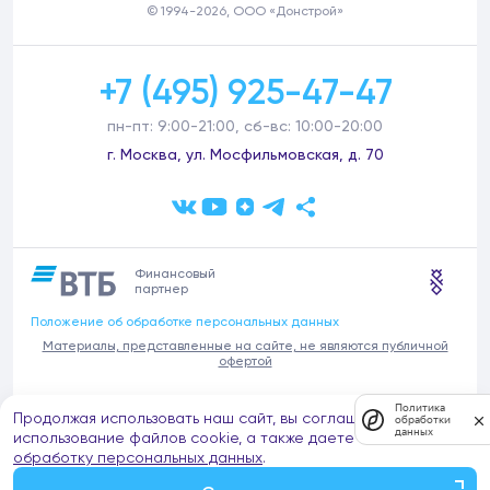
© 1994-2026, ООО «Донстрой»
+7 (495) 925-47-47
пн-пт: 9:00-21:00, сб-вс: 10:00-20:00
г. Москва, ул. Мосфильмовская, д. 70
Финансовый
партнер
Положение об обработке персональных данных
Материалы, представленные на сайте, не являются публичной
офертой
В связи с участившимися случаями предложений частных услуг от
Политика
Продолжая использовать наш сайт, вы соглашаетесь на
имени компании Донстрой (проведения ремонтов, продажи
обработки
данных
отделочных материалов и т.п.), обращаем внимание на то, что
использование файлов cookie, а также даете согласие на
компания Донстрой не оказывает таких услуг, не имеет
обработку персональных данных
.
представительств такого профиля и не обращается к частным
лицам с подобными предложениями.