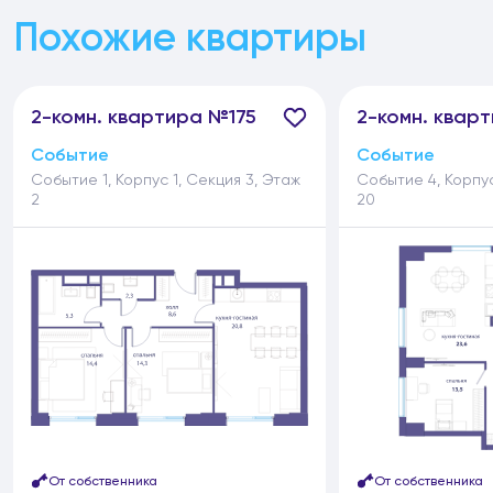
Похожие квартиры
2-
комн.
квартира №175
2-
комн.
кварт
Событие
Событие
Событие 1, Корпус 1, Секция 3, Этаж
Событие 4, Корпус
2
20
От собственника
От собственника