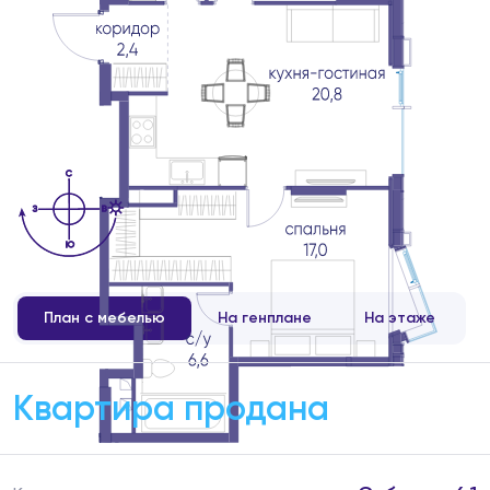
План с мебелью
На генплане
На этаже
Квартира продана