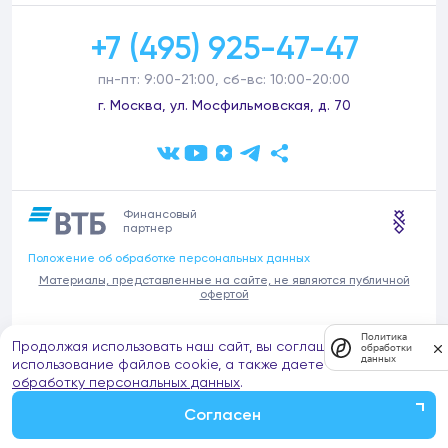
+7 (495) 925-47-47
пн-пт: 9:00-21:00, сб-вс: 10:00-20:00
г. Москва, ул. Мосфильмовская, д. 70
Финансовый
партнер
Положение об обработке персональных данных
Материалы, представленные на сайте, не являются публичной
офертой
В связи с участившимися случаями предложений частных услуг от
Политика
Продолжая использовать наш сайт, вы соглашаетесь на
имени компании Донстрой (проведения ремонтов, продажи
обработки
данных
отделочных материалов и т.п.), обращаем внимание на то, что
использование файлов cookie, а также даете согласие на
компания Донстрой не оказывает таких услуг, не имеет
обработку персональных данных
.
представительств такого профиля и не обращается к частным
лицам с подобными предложениями.
Согласен